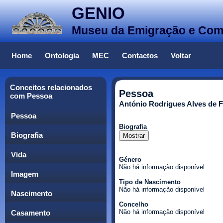
GENIO
Museu da Emigração e Co
Home
Ontologia
MEC
Contactos
Voltar
Conceitos relacionados
Pessoa
com Pessoa
António Rodrigues Alves de F
Pessoa
Biografia
Biografia
Mostrar
Vida
Género
Não há informação disponível
Imagem
Tipo de Nascimento
Não há informação disponível
Nascimento
Concelho
Não há informação disponível
Casamento